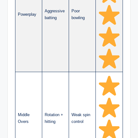
Aggressive
Poor
Powerplay
batting
bowling
Middle
Rotation +
Weak spin
Overs
hitting
control